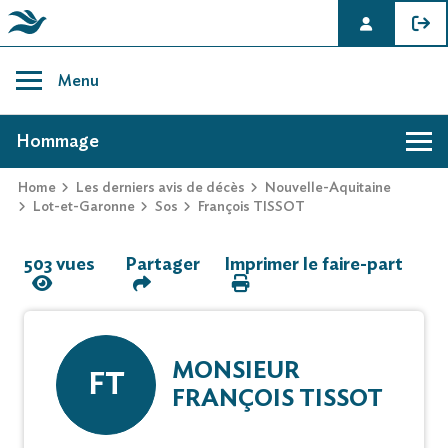
Skip
to
Menu
content
AVIS DE DÉCÈS DE FRANÇOIS TISSOT
Hommage
Home
Les derniers avis de décès
Nouvelle-Aquitaine
Hommage
Lot-et-Garonne
Sos
François TISSOT
503 vues
Partager
Imprimer le faire-part
Mur des souvenirs
Faire-part
MONSIEUR
FT
FRANÇOIS TISSOT