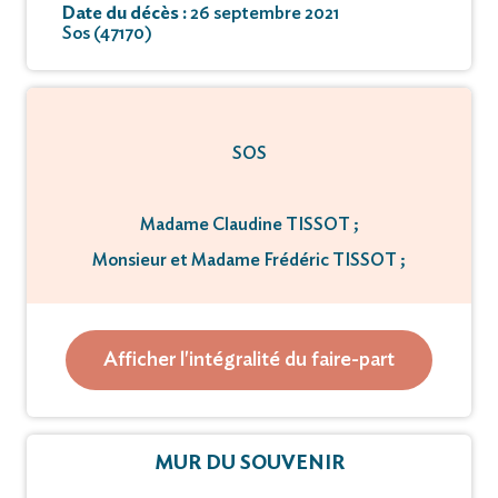
Date du décès :
26 septembre 2021
Sos (47170)
SOS
Madame Claudine TISSOT ;
Monsieur et Madame Frédéric TISSOT ;
Florent, Xavier, Benjamin, ses petits-fils ;
toute sa famille,
Afficher l'intégralité du faire-part
ont la tristesse de vous faire part du décès de
MUR DU SOUVENIR
M François Tissot