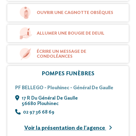
Cet avis tient lieu de faire-part et de
remerciements.
OUVRIR UNE CAGNOTTE OBSÈQUES
Vous pouvez déposer vos messages de
condoléances et témoignages sur ce site.
ALLUMER UNE BOUGIE DE DEUIL
ÉCRIRE UN MESSAGE DE
CONDOLÉANCES
POMPES FUNÈBRES
PF BELLEGO - Plouhinec - Général De Gaulle
17 R Du Général De Gaulle
56680 Plouhinec
02 97 36 68 69
Voir la présentation de l'agence