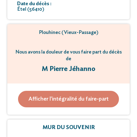
Date du décès :
Étel (56410)
Plouhinec (Vieux-Passage)
Nous avons la douleur de vous faire part du décès
de
M Pierre Jéhanno
Veuf de Madame Simone LE SAUX
survenu à l’âge de 97 ans.
Afficher l'intégralité du faire-part
De la part de
MUR DU SOUVENIR
Pierre, Dominique, ses enfants ;