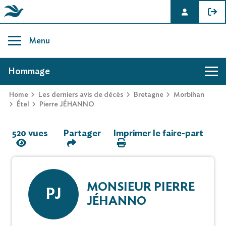
Skip
to
Menu
content
AVIS DE DÉCÈS DE PIERRE JÉHANNO
Hommage
Home
Les derniers avis de décès
Bretagne
Morbihan
Hommage
Étel
Pierre JÉHANNO
520 vues
Partager
Imprimer le faire-part
Mur des souvenirs
Faire-part
MONSIEUR PIERRE
PJ
JÉHANNO