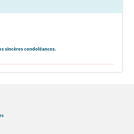
s sincères condoléances.
Hommage
Faire-part
es