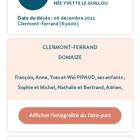
NÉE YVETTE LE GUILLOU
Date du décès :
06 décembre 2022
Clermont-Ferrand (63000)
CLERMONT-FERRAND
DOMAIZE
François, Anne, Yves et Wei PIPAUD, ses enfants ;
Sophie et Michel, Nathalie et Bertrand, Adrien,
Lucie et Claus, Maud et Olivier, Olivier, ses petits-
enfants ;
Justine, Capucine, Malo, Thaïs, Alba,
Afficher l'intégralité du faire-part
Jeanne et Gabriel, ses arrière-petits-enfants ;