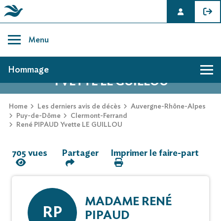
Skip
to
Menu
content
AVIS DE DÉCÈS DE RENÉ PIPAUD
Hommage
YVETTE LE GUILLOU
Hommage
Home
Les derniers avis de décès
Auvergne-Rhône-Alpes
Puy-de-Dôme
Clermont-Ferrand
René PIPAUD Yvette LE GUILLOU
Mur des souvenirs
705 vues
Partager
Imprimer le faire-part
Faire-part
MADAME RENÉ
RP
PIPAUD