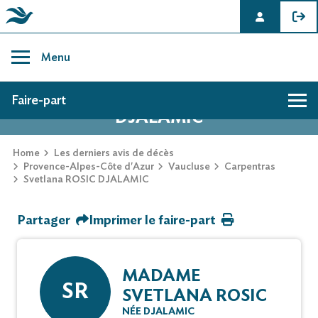
Skip
to
Menu
content
AVIS DE DÉCÈS DE SVETLANA ROSIC
Faire-part
DJALAMIC
Hommage
Home
Les derniers avis de décès
Provence-Alpes-Côte d'Azur
Vaucluse
Carpentras
Svetlana ROSIC DJALAMIC
Mur des souvenirs
Partager
Imprimer le faire-part
Faire-part
MADAME
SR
SVETLANA ROSIC
NÉE DJALAMIC