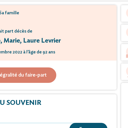
Sa famille
ait part décès de
 Marie, Laure Levrier
mbre 2022 à l’âge de 92 ans
jeudi 05 janvier 2023 à 16 heures 00
tégralité du faire-part
Saint Étienne de Fréjus
nt lieu de faire-part.
U SOUVENIR
de condoléances et témoignages sur ce site.