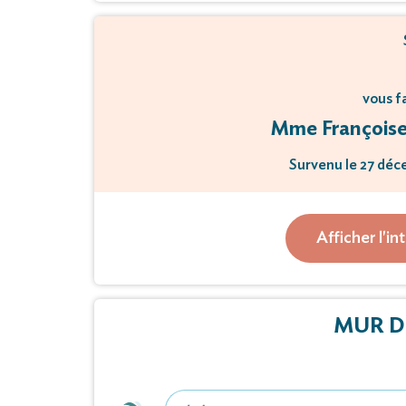
vous f
Mme Françoise,
Survenu le 27 déce
L’inhumation aura lieu le 
Afficher l'in
au cimetière 
Cet avis tie
MUR D
Vous pouvez déposer vos messages 