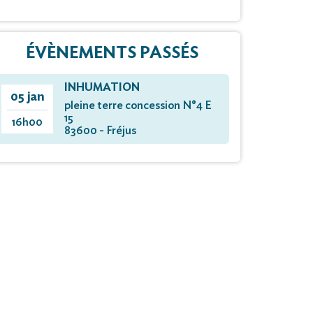
ÉVÈNEMENTS PASSÉS
INHUMATION
05 jan
pleine terre concession N°4 E
15
16h00
83600 - Fréjus