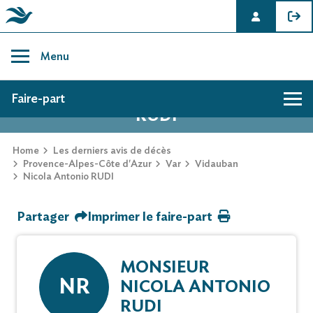
Skip
to
Menu
content
AVIS DE DÉCÈS DE NICOLA ANTONIO
Faire-part
RUDI
Hommage
Home
Les derniers avis de décès
Provence-Alpes-Côte d'Azur
Var
Vidauban
Nicola Antonio RUDI
Mur des souvenirs
Partager
Imprimer le faire-part
Faire-part
MONSIEUR
NR
NICOLA ANTONIO
RUDI