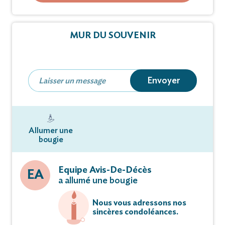
02 Décembre 2022 à 10 Heures 30
en la Chapelle Notre Dame des ANGES suivie de la
Crémation à VIDAUBAN
MUR DU SOUVENIR
Cet avis tient lieu de faire-part
Envoyer
Vous pouvez déposer vos messages de
condoléances et témoignages sur ce site.
Allumer une
bougie
Equipe Avis-De-Décès
EA
a allumé une bougie
Nous vous adressons nos
sincères condoléances.