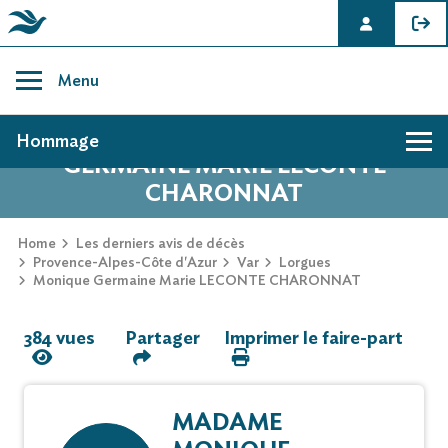
Skip
to
Menu
content
AVIS DE DÉCÈS DE MONIQUE
Hommage
GERMAINE MARIE LECONTE
CHARONNAT
Hommage
Home
Les derniers avis de décès
Provence-Alpes-Côte d'Azur
Var
Lorgues
Mur des souvenirs
Monique Germaine Marie LECONTE CHARONNAT
Faire-part
384 vues
Partager
Imprimer le faire-part
MADAME