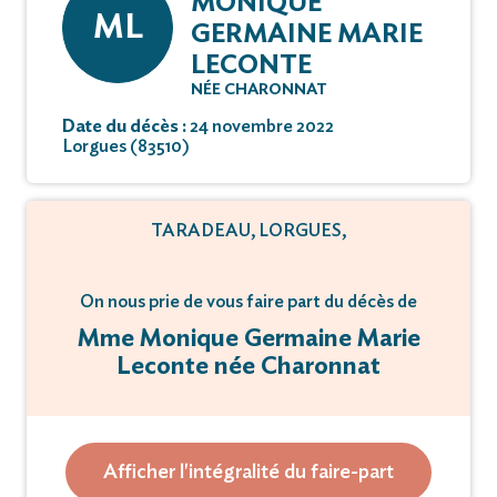
MONIQUE
ML
GERMAINE MARIE
LECONTE
NÉE CHARONNAT
Date du décès :
24 novembre 2022
Lorgues (83510)
TARADEAU, LORGUES,
On nous prie de vous faire part du décès de
Mme Monique Germaine Marie
Leconte née Charonnat
Survenu à l’âge de 93 ans
Afficher l'intégralité du faire-part
La Cérémonie Religieuse sera célébrée Vendredi