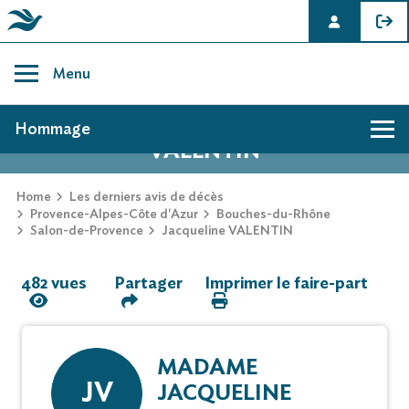
Skip
to
Menu
content
AVIS DE DÉCÈS DE JACQUELINE
Hommage
VALENTIN
Hommage
Home
Les derniers avis de décès
Provence-Alpes-Côte d'Azur
Bouches-du-Rhône
Salon-de-Provence
Jacqueline VALENTIN
Mur des souvenirs
482 vues
Partager
Imprimer le faire-part
Faire-part
MADAME
JV
JACQUELINE