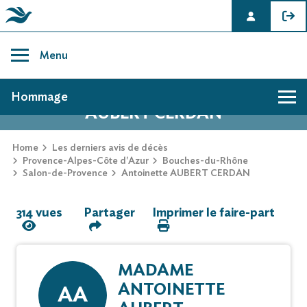
Skip
to
Menu
content
AVIS DE DÉCÈS DE ANTOINETTE
Hommage
AUBERT CERDAN
Hommage
Home
Les derniers avis de décès
Provence-Alpes-Côte d'Azur
Bouches-du-Rhône
Salon-de-Provence
Antoinette AUBERT CERDAN
Mur des souvenirs
314 vues
Partager
Imprimer le faire-part
Faire-part
MADAME
ANTOINETTE
AA