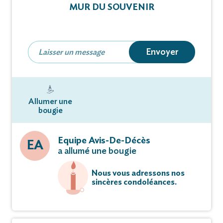
MUR DU SOUVENIR
Au Crématorium d’Aix-en-Provence.
Vous pouvez déposer vos messages de
Envoyer
condoléances et témoignages sur ce site.
Allumer une
bougie
Equipe Avis-De-Décès
EA
a allumé une bougie
Nous vous adressons nos
sincères condoléances.