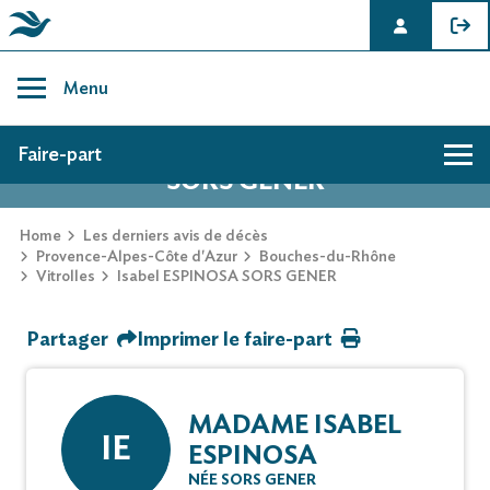
Skip
to
Menu
content
AVIS DE DÉCÈS DE ISABEL ESPINOSA
Faire-part
SORS GENER
Hommage
Home
Les derniers avis de décès
Provence-Alpes-Côte d'Azur
Bouches-du-Rhône
Vitrolles
Isabel ESPINOSA SORS GENER
Mur des souvenirs
Partager
Imprimer le faire-part
Faire-part
MADAME ISABEL
IE
ESPINOSA
NÉE SORS GENER