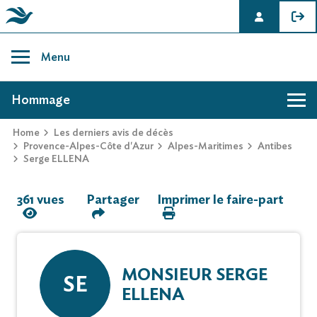
Skip
to
Menu
content
AVIS DE DÉCÈS DE SERGE ELLENA
Hommage
Home
Les derniers avis de décès
Hommage
Provence-Alpes-Côte d'Azur
Alpes-Maritimes
Antibes
Serge ELLENA
Mur des souvenirs
361 vues
Partager
Imprimer le faire-part
Faire-part
MONSIEUR SERGE
SE
ELLENA