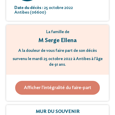
Date du décès :
25 octobre 2022
Antibes (06600)
La famille de
M Serge Ellena
A la douleur de vous faire part de son décès
survenu le mardi 25 octobre 2022 à Antibes à l'âge
de 91 ans.
Ses obsèques se sont déroulées dans la plus
stricte intimité.
Afficher l'intégralité du faire-part
Vous pouvez déposer vos messages de
condoléances et témoignages sur ce site.
MUR DU SOUVENIR