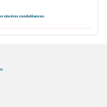
s sincères condoléances.
Hommage
Faire-part
es