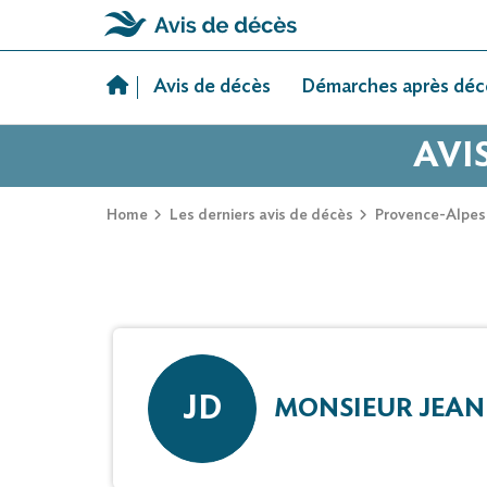
Skip
to
Avis de décès
Démarches après déc
content
AVI
Home
Les derniers avis de décès
Provence-Alpes
JD
MONSIEUR JEA