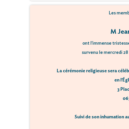
Les membr
M Jea
ont l'immense tristess
survenu le mercredi 28 
La cérémonie religieuse sera célébr
en l'Ég
3 Pla
06
Suivi de son inhumation au