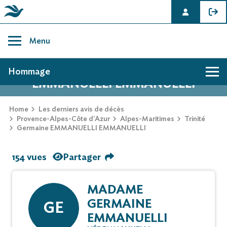
Skip
to
Menu
content
AVIS DE DÉCÈS DE GERMAINE
Hommage
EMMANUELLI EMMANUELLI
Home
Les derniers avis de décès
Provence-Alpes-Côte d'Azur
Alpes-Maritimes
Trinité
Germaine EMMANUELLI EMMANUELLI
154 vues
Partager
MADAME
GERMAINE
GE
EMMANUELLI