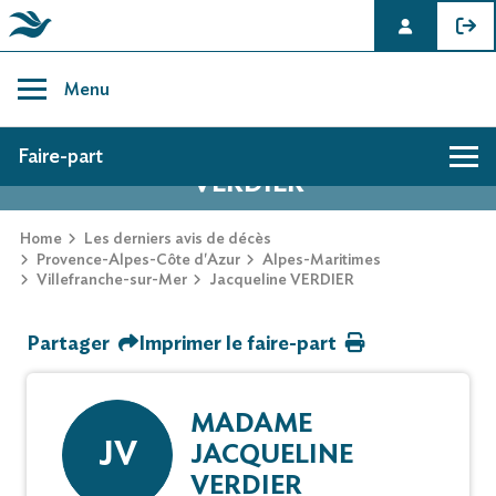
Skip
to
Menu
content
AVIS DE DÉCÈS DE JACQUELINE
Faire-part
VERDIER
Hommage
Home
Les derniers avis de décès
Provence-Alpes-Côte d'Azur
Alpes-Maritimes
Villefranche-sur-Mer
Jacqueline VERDIER
Mur des souvenirs
Partager
Imprimer le faire-part
Faire-part
MADAME
JV
JACQUELINE
VERDIER