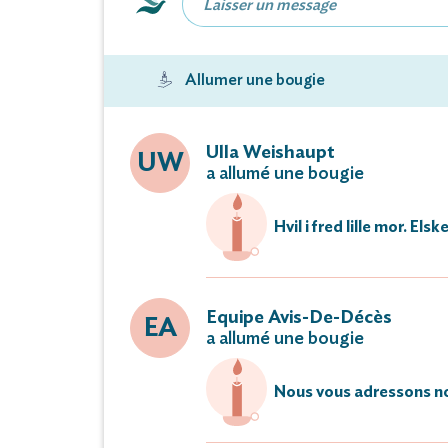
Vous pouvez déposer vos messages 
Allumer une bougie
Ulla Weishaupt
UW
a allumé une bougie
Hvil i fred lille mor. Elsk
Equipe Avis-De-Décès
EA
a allumé une bougie
Nous vous adressons no