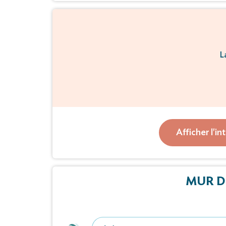
L
Mme Aase Wei
A la tristesse de 
Afficher l'in
Survenu 
MUR D
Un dernier h
Mercredi 30 no
au crém