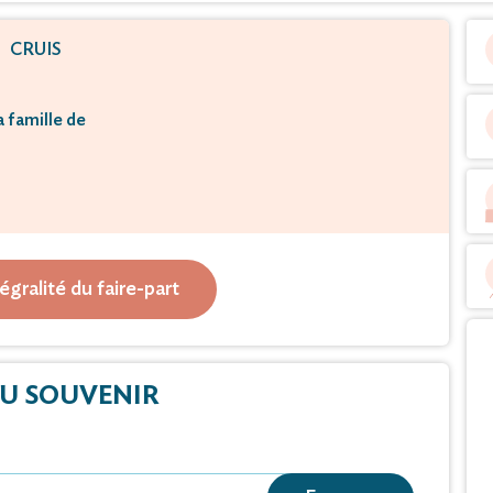
CRUIS
a famille de
shaupt née Eilersen
vous faire part de son décès
tégralité du faire-part
à l'âge de 97 ans.
U SOUVENIR
ommage lui sera rendu
vembre 2022 à 14 heures
atorium de Gap.