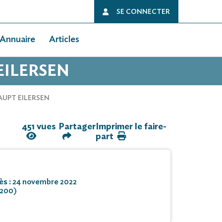
SE CONNECTER
Annuaire
Articles
EILERSEN
AUPT EILERSEN
451 vues
Partager
Imprimer le faire-
part
ès :
24 novembre 2022
4200)