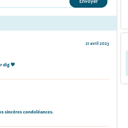
Envoyer
de condoléances et témoignages sur ce site.
21 avril 2023
er dig 💖
s sincères condoléances.