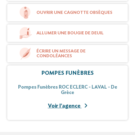
COURCIER, les EHPAD
OUVRIR UNE CAGNOTTE OBSÈQUES
et particulièrement l’USLD du Rocher Fleuri.
Fleurs naturelles seulement.
ALLUMER UNE BOUGIE DE DEUIL
ÉCRIRE UN MESSAGE DE
Cet avis tient lieu de faire-part et remerciements.
CONDOLÉANCES
Vous pouvez déposer vos messages de
POMPES FUNÈBRES
condoléances et de témoignages sur ce site.
Pompes Funèbres ROC ECLERC - LAVAL - De
Grèce
Voir l'agence