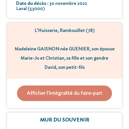
Date du décès :
30 novembre 2022
Laval (53000)
L’Huisserie, Rambouillet (78)
Madeleine GAISNON née GUENIER, son épouse
Marie-Jo et Christian, sa fille et son gendre
David, son petit-fils
ainsi que toute la famille
Afficher l'intégralité du faire-part
ont la tristesse de vous faire part du décès de
M André Gaisnon
Ancien charcutier à Avesnières, Laval
MUR DU SOUVENIR
survenu le mercredi 30 novembre 2022, à l’aube de