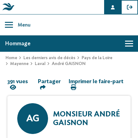
Skip
to
Menu
content
AVIS DE DÉCÈS DE ANDRÉ GAISNON
Hommage
Home
Les derniers avis de décès
Pays de la Loire
Hommage
Mayenne
Laval
André GAISNON
391 vues
Partager
Imprimer le faire-part
Mur des souvenirs
Faire-part
MONSIEUR ANDRÉ
AG
GAISNON