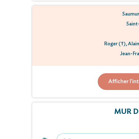
Saumur
Saint
Roger (†), Alain
Jean-Fra
ses enfants
ses p
Afficher l'in
ses arri
ainsi qu
MUR D
vous fon
Mme Marcelle, Rolande, 
veuve de