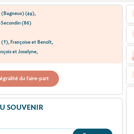
 (Bagneux) (49),
-Secondin (86)
 (†), Françoise et Benoît,
nçois et Joselyne,
 et leurs conjoints ;
etits-enfants ;
tégralité du faire-part
ère petits-enfants
e toute la famille
U SOUVENIR
t part du décès de
Yvette Lafrechoux née Mercier
 Marcel Lafrechoux