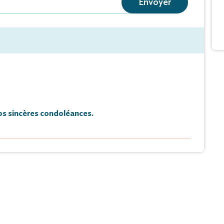
Envoyer
à l’âge de 100 ans.
lébrée jeudi 12 janvier 2023, à 10 heures,
 de Bagneux de Saumur
tière de Saint-Secondin à 15 heures 30.
hambre Funéraire Roger de Brézé.
s sincères condoléances.
 faire-part et de remerciements.
de condoléances et témoignages sur ce site.