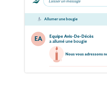
survenu 
Allumer une bougie
La cérémonie religieuse sera cé
en l’église
suivie de l'inhumation au cime
Equipe Avis-De-Décès
EA
a allumé une bougie
Marcelle repose à La C
Nous vous adressons no
Cet avis tient lieu de
Vous pouvez déposer vos messages 