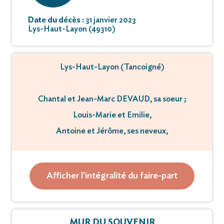
Date du décès :
31 janvier 2023
Lys-Haut-Layon (49310)
Lys-Haut-Layon (Tancoigné)
Chantal et Jean-Marc DEVAUD, sa soeur ;
Louis-Marie et Emilie,
Antoine et Jérôme, ses neveux,
ainsi que toute la famille
Afficher l'intégralité du faire-part
ont la douleur de vous faire part du décès de
M Jean-Claude Chevrier
survenu le mardi 31 janvier 2023, à l’âge de 67 ans.
MUR DU SOUVENIR