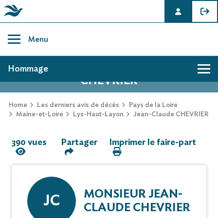
Skip
to
Menu
content
AVIS DE DÉCÈS DE JEAN-CLAUDE
Hommage
CHEVRIER
Hommage
Home
Les derniers avis de décès
Pays de la Loire
Maine-et-Loire
Lys-Haut-Layon
Jean-Claude CHEVRIER
Mur des souvenirs
390 vues
Partager
Imprimer le faire-part
Faire-part
MONSIEUR JEAN-
JC
CLAUDE CHEVRIER