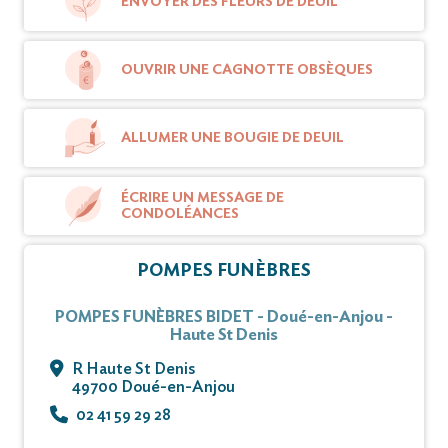
ENVOYER DES FLEURS DE DEUIL
condoléances et témoignages sur ce site.
OUVRIR UNE CAGNOTTE OBSÈQUES
ALLUMER UNE BOUGIE DE DEUIL
ÉCRIRE UN MESSAGE DE
CONDOLÉANCES
POMPES FUNÈBRES
POMPES FUNÈBRES BIDET - Doué-en-Anjou -
Haute St Denis
R Haute St Denis
49700 Doué-en-Anjou
02 41 59 29 28