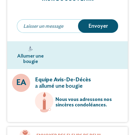
La cérémonie religieuse sera célébrée vendredi 3
février 2023,
Envoyer
à 15 heures, en l’église de Tancoigné de Lys-Haut-
Layon, suivie
de l’inhumation au cimetière.
Allumer une
bougie
Fleurs naturelles seulement.
Equipe Avis-De-Décès
EA
Pas de plaques.
a allumé une bougie
Nous vous adressons nos
Cet avis tient lieu de faire-part et de
sincères condoléances.
remerciements.
Vous pouvez déposer vos messages de