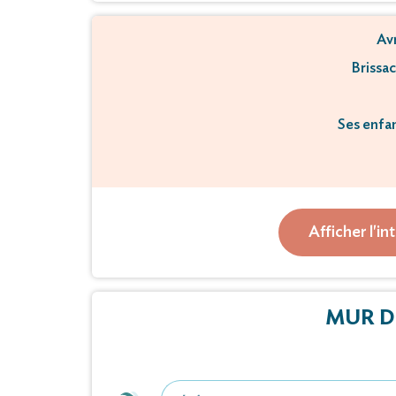
Avr
Brissa
Ses enfan
ont la tristesse d
Mme Marie-Louis
Afficher l'in
survenu 
Ses obsèques ont été cél
MUR D
La famille remercie le personnel de l’EHPAD