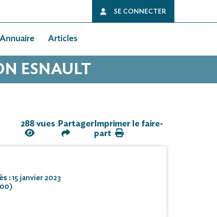
SE CONNECTER
Annuaire
Articles
LON ESNAULT
288 vues
Partager
Imprimer le faire-
part
ès :
15 janvier 2023
000)