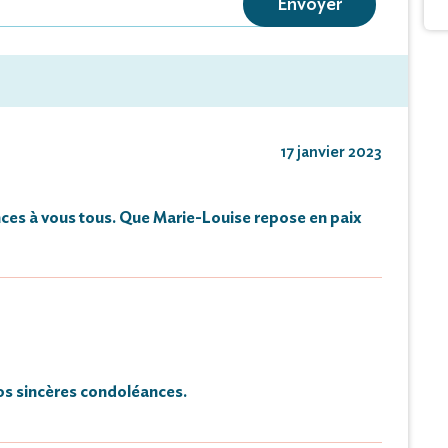
Envoyer
nt lieu de faire-part.
de condoléances et témoignages sur ce site.
17 janvier 2023
ces à vous tous. Que Marie-Louise repose en paix
s sincères condoléances.