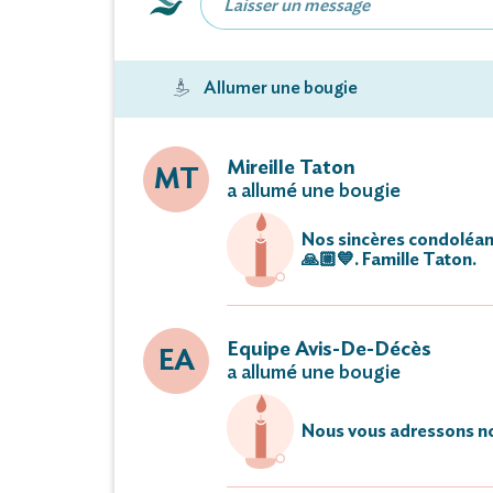
Cet avis tie
Allumer une bougie
Vous pouvez déposer vos messages 
Mireille Taton
MT
a allumé une bougie
Nos sincères condoléan
🙏🏼💙. Famille Taton.
Equipe Avis-De-Décès
EA
a allumé une bougie
Nous vous adressons no