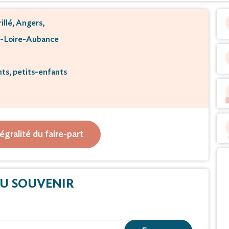
illé, Angers,
c-Loire-Aubance
ts, petits-enfants
e vous faire part du décès de
e Guillon née Esnault
tégralité du faire-part
à l’âge de 95 ans.
ébrées dans l’intimité familiale.
U SOUVENIR
 l’Orée du Parc pour leur gentillesse et dévouement.