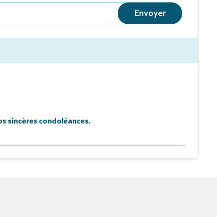
Envoyer
s sincères condoléances.
Hommage
Faire-part