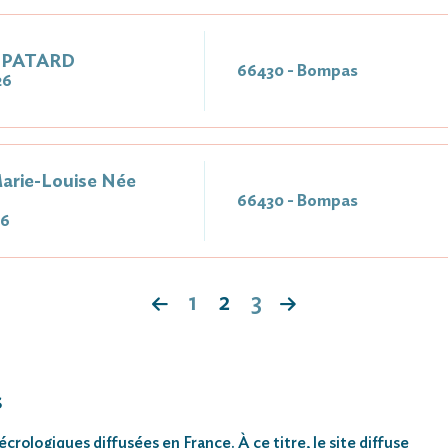
e PATARD
66430 - Bompas
26
arie-Louise Née
66430 - Bompas
26
1
2
3
s
rologiques diffusées en France. À ce titre, le site diffuse