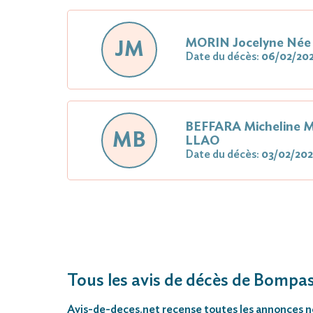
MORIN Jocelyne Né
JM
Date du décès:
06/02/20
BEFFARA Micheline M
MB
LLAO
Date du décès:
03/02/20
Tous les avis de décès de Bompa
Avis-de-deces.net
recense toutes les annonces néc