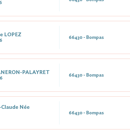
6
ée LOPEZ
66430 - Bompas
6
TANERON-PALAYRET
66430 - Bompas
26
Claude Née
66430 - Bompas