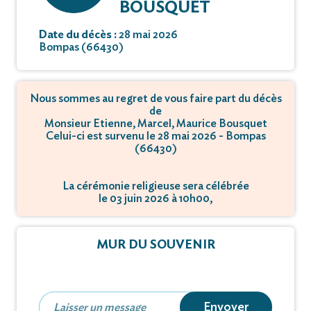
BOUSQUET
Date du décès :
28 mai 2026
Bompas (66430)
Nous sommes au regret de vous faire part du décès
de
Monsieur Etienne, Marcel, Maurice Bousquet
Celui-ci est survenu le 28 mai 2026 - Bompas
(66430)
La cérémonie religieuse sera célébrée
le 03 juin 2026 à 10h00,
à 7 Rue de l'Eglise - 66410 Villelongue-de-la-
Salanque.
MUR DU SOUVENIR
L'inhumation se déroulera
le 03 juin 2026 à 11h15,
à 26 avenue georges clémenceau - 66430 Bompas.
Envoyer