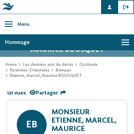
Skip
to
Menu
content
AVIS DE DÉCÈS DE ETIENNE, MARCEL,
Hommage
MAURICE BOUSQUET
Home
Les derniers avis de décès
Occitanie
Pyrénées-Orientales
Bompas
Etienne, Marcel, Maurice BOUSQUET
121 vues
Partager
MONSIEUR
ETIENNE, MARCEL,
EB
MAURICE