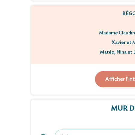
BÉGO
Madame Claudin
Xavier et 
Matéo, Nina et L
ses beaux-fr
ses ne
Afficher l'in
sa tante, s
ont la tristesse d
MUR D
M Pi
survenu 