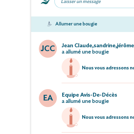
La cérémonie religieuse sera célébrée
en l'é
Allumer une bougie
suivie de la crémation au cré
Un dernier hommage peut lui être rendu à l
Jean Claude,sandrine,jérôm
JCC
a allumé une bougie
à partir du s
Nous vous adressons no
Fleurs nat
La famille remercie toutes
Equipe Avis-De-Décès
EA
a allumé une bougie
ou leurs marques de sym
et tout particulièrement l'ens
Nous vous adressons no
pour l