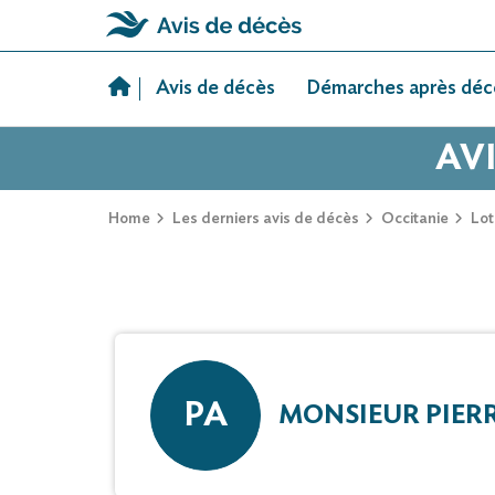
Skip
to
Avis de décès
Démarches après déc
content
AVI
Home
Les derniers avis de décès
Occitanie
Lot
PA
MONSIEUR PIER