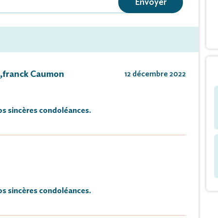
Envoyer
 le mercredi 14 décembre 2022, à 10 heures 30,
glise de Bégoux,
matorium de Montauban, à 13 heures 15.
a chambre funéraire de Cahors-Nord, route de Brive,
e,franck Caumon
12 décembre 2022
amedi 10 décembre 2022.
s sincères condoléances.
urelles uniquement.
 les personnes qui, par leur présence
pathie, s'associeront à sa peine
emble du personnel de l'EHPAD d'Arcambal
s sincères condoléances.
eur dévouement.