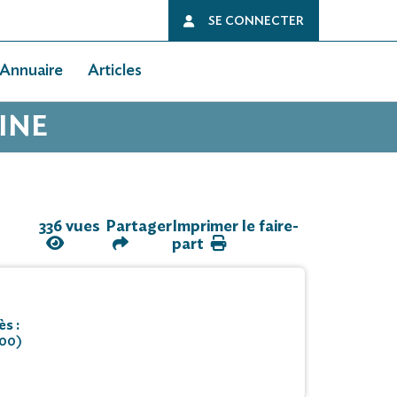
SE CONNECTER
Annuaire
Articles
OINE
336 vues
Partager
Imprimer le faire-
part
s :
000)