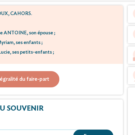
UX, CAHORS.
e ANTOINE, son épouse ;
Myriam, ses enfants ;
ucie, ses petits-enfants ;
ères et belles-soeurs ;
veux et nièces ;
tégralité du faire-part
es cousins et cousines
e vous faire part du décès de
U SOUVENIR
erre Antoine
à l'âge de 71 ans.