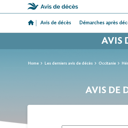
Skip
to
Avis de décès
Démarches après déc
content
AVIS 
Home
Les derniers avis de décès
Occitanie
Hér
AVIS DE 