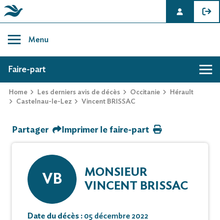
Skip
to
Menu
content
AVIS DE DÉCÈS DE VINCENT BRISSAC
Faire-part
Home
Les derniers avis de décès
Occitanie
Hérault
Hommage
Castelnau-le-Lez
Vincent BRISSAC
Partager
Imprimer le faire-part
Mur des souvenirs
Faire-part
MONSIEUR
VB
VINCENT BRISSAC
Date du décès :
05 décembre 2022