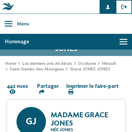
Skip
to
Menu
content
AVIS DE DÉCÈS DE GRACE JONES
Hommage
JONES
Hommage
Home
Les derniers avis de décès
Occitanie
Hérault
Saint-Geniès-des-Mourgues
Grace JONES JONES
Mur des souvenirs
442 vues
Partager
Imprimer le faire-part
Faire-part
MADAME GRACE
GJ
JONES
NÉE JONES