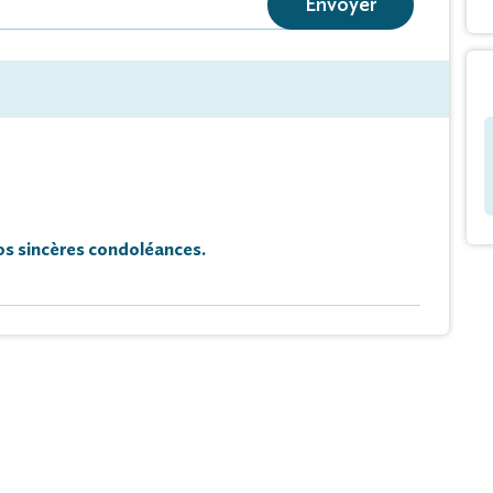
Envoyer
 condoléances et de témoignages sur ce site.
s sincères condoléances.