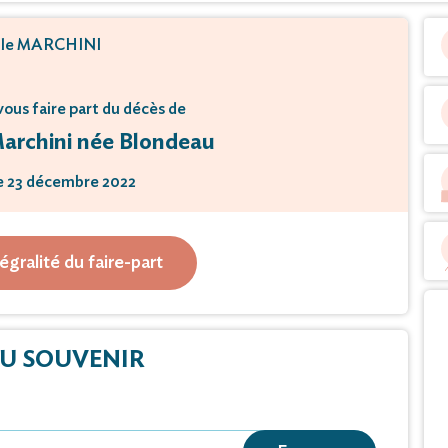
lle MARCHINI
 vous faire part du décès de
rchini née Blondeau
e 23 décembre 2022
âge de 86 ans.
tégralité du faire-part
eu le Lundi 2 janvier 2022 à 14 heures 00
rium de Montpellier.
U SOUVENIR
mage peut lui être rendu
raire Roc Eclerc de Lattes.