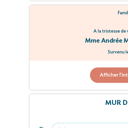
Fami
A la tristesse de
Mme Andrée Ma
Survenu l
Â l’
Afficher l'in
La cérémonie religieuse aura li
Au crémato
MUR D
Un dernier hom
À la chambre funé