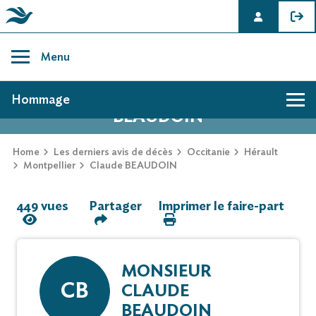
Skip
to
Menu
content
AVIS DE DÉCÈS DE CLAUDE
Hommage
BEAUDOIN
Hommage
Home
Les derniers avis de décès
Occitanie
Hérault
Montpellier
Claude BEAUDOIN
Mur des souvenirs
449 vues
Partager
Imprimer le faire-part
Faire-part
MONSIEUR
CB
CLAUDE
BEAUDOIN