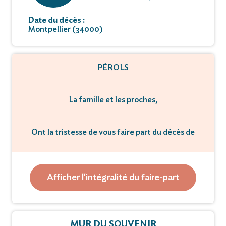
Date du décès :
Montpellier (34000)
PÉROLS
La famille et les proches,
Ont la tristesse de vous faire part du décès de
M Claude Beaudoin
La cérémonie religieuse sera célébrée, le Mercredi
Afficher l'intégralité du faire-part
23 novembre
à 14 heures 30 en l’église Saint-Sixte II, à PÉROLS,
suivie
de l’inhumation au cimetière de PALAVAS.
MUR DU SOUVENIR