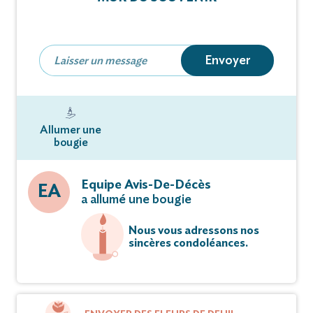
Vous pouvez déposer vos messages de
condoléances et témoignages sur ce site.
Envoyer
Allumer une
bougie
Equipe Avis-De-Décès
EA
a allumé une bougie
Nous vous adressons nos
sincères condoléances.