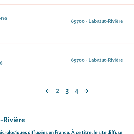
one
65700 - Labatut-Rivière
65700 - Labatut-Rivière
16
2
3
4
-Rivière
rologiques diffusées en France. À ce titre, le site diffuse