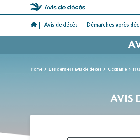
Skip
to
Avis de décès
Démarches après déc
content
AV
Home
Les derniers avis de décès
Occitanie
Ha
AVIS 