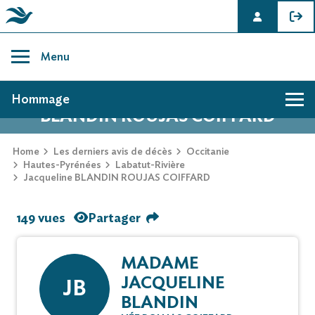
Skip
to
Menu
content
AVIS DE DÉCÈS DE JACQUELINE
Hommage
BLANDIN ROUJAS COIFFARD
Home
Les derniers avis de décès
Occitanie
Hautes-Pyrénées
Labatut-Rivière
Jacqueline BLANDIN ROUJAS COIFFARD
149 vues
Partager
MADAME
JACQUELINE
JB
BLANDIN