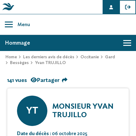
Skip
to
Menu
content
AVIS DE DÉCÈS DE YVAN TRUJILLO
Hommage
Home
Les derniers avis de décès
Occitanie
Gard
Bessèges
Yvan TRUJILLO
141 vues
Partager
MONSIEUR YVAN
YT
TRUJILLO
Date du décès :
06 octobre 2025