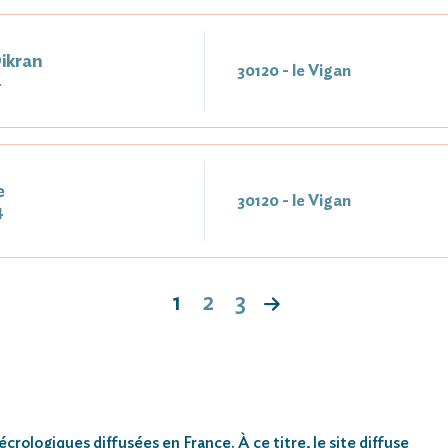
ikran
30120 - le Vigan
4
e
30120 - le Vigan
4
1
2
3
rologiques diffusées en France. À ce titre, le site diffuse