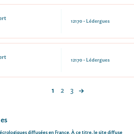
rt
12170 - Lédergues
rt
12170 - Lédergues
1
2
3
ues
rologiques diffusées en France. À ce titre, le site diffuse