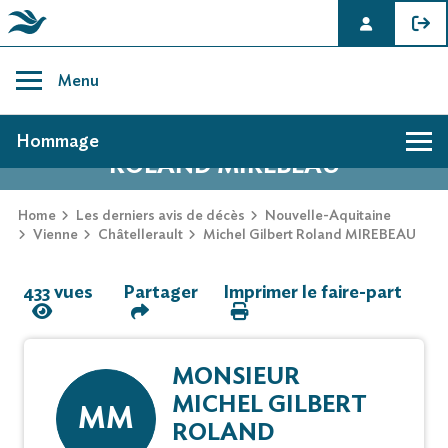
Skip
to
Menu
content
AVIS DE DÉCÈS DE MICHEL GILBERT
Hommage
ROLAND MIREBEAU
Hommage
Home
Les derniers avis de décès
Nouvelle-Aquitaine
Vienne
Châtellerault
Michel Gilbert Roland MIREBEAU
Mur des souvenirs
433 vues
Partager
Imprimer le faire-part
Faire-part
MONSIEUR
MICHEL GILBERT
MM
ROLAND