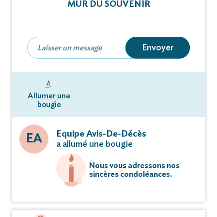
MUR DU SOUVENIR
survenu à l'âge de 91 ans.
Ses obsèques ont eu lieu dans l’intimité familiale.
Envoyer
Vous pouvez déposer vos messages de
condoléances et témoignages sur ce site.
Allumer une
bougie
Equipe Avis-De-Décès
EA
a allumé une bougie
Nous vous adressons nos
sincères condoléances.