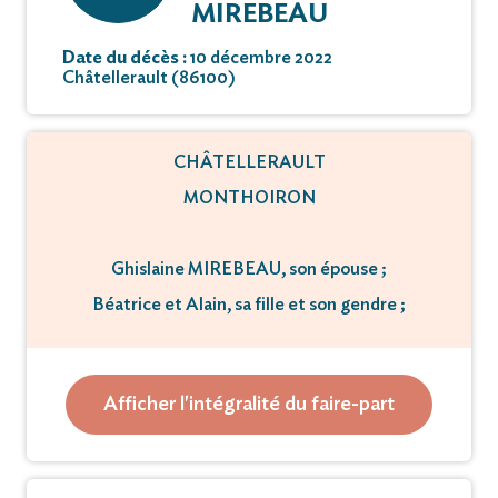
MIREBEAU
Date du décès :
10 décembre 2022
Châtellerault (86100)
CHÂTELLERAULT
MONTHOIRON
Ghislaine MIREBEAU, son épouse ;
Béatrice et Alain, sa fille et son gendre ;
Chloé, sa petite-fillle.
Ainsi que toute la famille,
Afficher l'intégralité du faire-part
ont la tristesse de vous faire part du décès de
M Michel Gilbert Roland Mirebeau