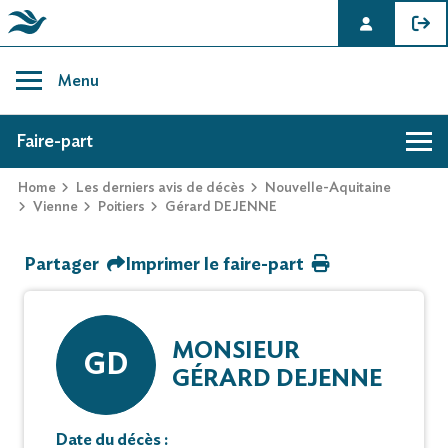
Skip
to
Menu
content
AVIS DE DÉCÈS DE GÉRARD DEJENNE
Faire-part
Home
Les derniers avis de décès
Nouvelle-Aquitaine
Hommage
Vienne
Poitiers
Gérard DEJENNE
Partager
Imprimer le faire-part
Mur des souvenirs
Faire-part
MONSIEUR
GD
GÉRARD DEJENNE
Date du décès :