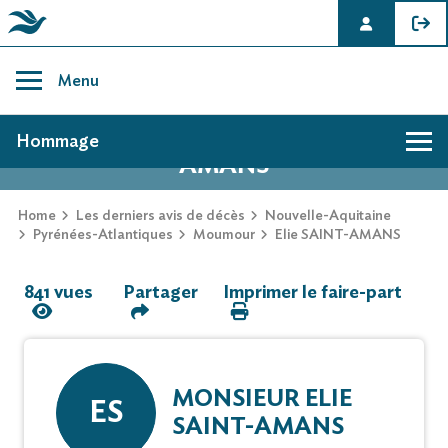
Skip
to
Menu
content
AVIS DE DÉCÈS DE ELIE SAINT-
Hommage
AMANS
Hommage
Home
Les derniers avis de décès
Nouvelle-Aquitaine
Pyrénées-Atlantiques
Moumour
Elie SAINT-AMANS
Mur des souvenirs
841 vues
Partager
Imprimer le faire-part
Faire-part
MONSIEUR ELIE
ES
SAINT-AMANS