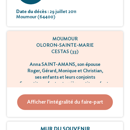
Date du décès :
29 juillet 2011
Moumour (64400)
MOUMOUR
OLORON-SAINTE-MARIE
CESTAS (33)
Anna SAINT-AMANS, son épouse
Roger, Gérard, Monique et Christian,
ses enfants et leurs conjoints
Ses petits-enfants et arrière petits-enfants
Paul SAINT-AMANS, son frère
Ses neveux et nièces
Afficher l'intégralité du faire-part
Les familles CASADABAN et BOSCQ,
parents, alliés et amis
ont la tristesse de vous faire part du décès de
MUR DU SOUVENIR