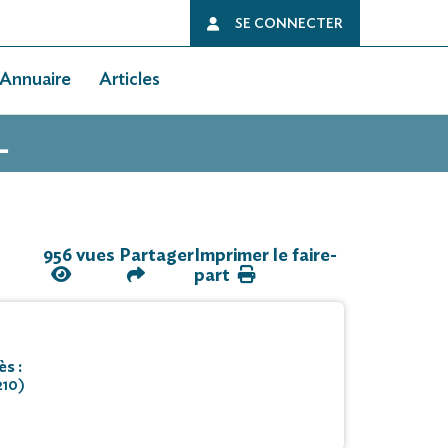
SE CONNECTER
Annuaire
Articles
L
956 vues
Partager
Imprimer le faire-
part
s :
210)