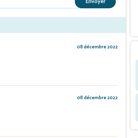
Envoyer
 vous faire part du décès de
Guy Laval
à l'âge de 67 ans.
 célébrée le Jeudi 1er décembre 2022,
08 décembre 2022
lleréal, suivie de la crémation à 17 heures
Grand Villeneuvois à Allez.
 plaques ni couronnes.
08 décembre 2022
nt lieu de faire-part.
de condoléances et témoignages sur ce site.