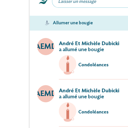
ont la douteur de
M 
Allumer une bougie
Survenu 
La cérémonie religieuse sera
André Et Michèle Dubicki
AEMD
a allumé une bougie
à 14 heures 30 en l'église de Vi
au crématorium du 
Condoléances
Ni fleurs ni
André Et Michèle Dubicki
AEMD
a allumé une bougie
Cet avis tie
Condoléances
Vous pouvez déposer vos messages 