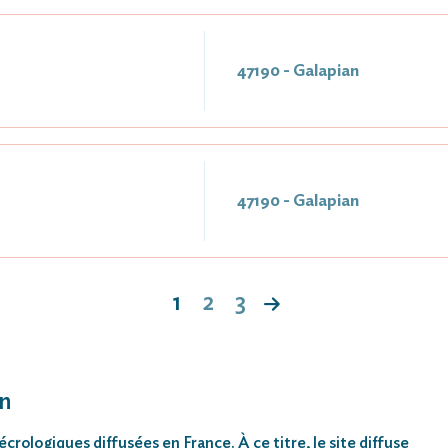
47190 - Galapian
47190 - Galapian
1
2
3
an
rologiques diffusées en France. À ce titre, le site diffuse