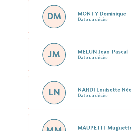
MONTY Domi­nique
DM
Date du décès:
MELUN Jean-Pascal
JM
Date du décès:
NARDI Loui­sette Né
LN
Date du décès:
MAUPETIT Muguett
MM