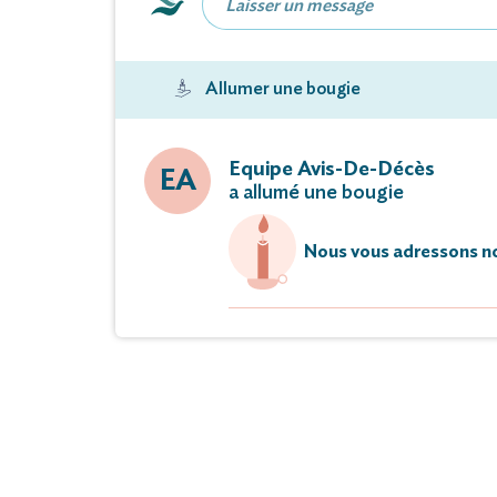
Les obsèques religieuses seront célé
Allumer une bougie
en l’é
La famille remercie par avance tout
Equipe Avis-De-Décès
EA
a allumé une bougie
et plus particulièrement le
Nous vous adressons no
Vous pouvez déposer vos messages 