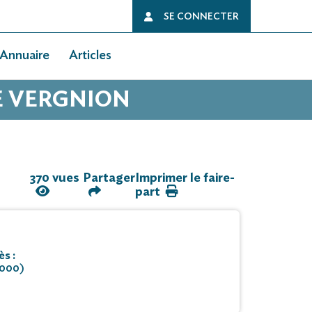
SE CONNECTER
Annuaire
Articles
E VERGNION
370 vues
Partager
Imprimer le faire-
part
s :
7000)