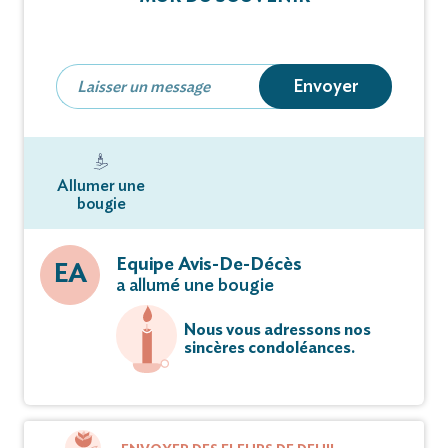
dit JP
survenu à l'âge de 67 ans.
Envoyer
La cérémonie civile aura lieu le jeudi 24 novembre
2022,
à 10 heures 15 au crématorium de Bergerac.
Allumer une
bougie
Jean-Pierre BUNLE repose à la chambre funéraire
Pauly de Bergerac.
Equipe Avis-De-Décès
EA
a allumé une bougie
Les visites sont possibles
Nous vous adressons nos
sincères condoléances.
Ni fleurs ni plaques ni couronnes.
Cet avis tient lieu de faire-part.