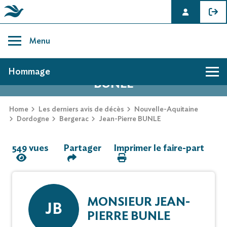
Skip
to
Menu
content
AVIS DE DÉCÈS DE JEAN-PIERRE
Hommage
BUNLE
Hommage
Home
Les derniers avis de décès
Nouvelle-Aquitaine
Dordogne
Bergerac
Jean-Pierre BUNLE
Mur des souvenirs
549 vues
Partager
Imprimer le faire-part
Faire-part
MONSIEUR JEAN-
JB
PIERRE BUNLE