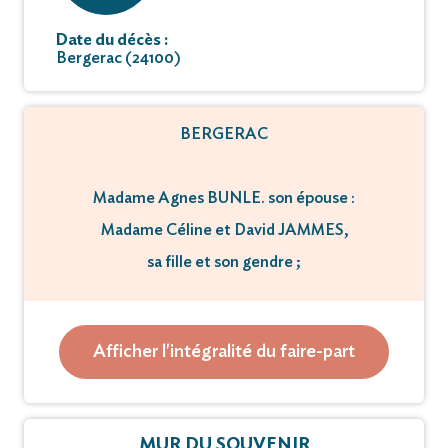
Date du décès :
Bergerac (24100)
BERGERAC
Madame Agnes BUNLE. son épouse :
Madame Céline et David JAMMES,
sa fille et son gendre ;
Lucie, sa petite-fille ;
Parents et amis
Afficher l'intégralité du faire-part
ont la tristesse de vous faire part du décès de
M Jean-Pierre Bunle
MUR DU SOUVENIR