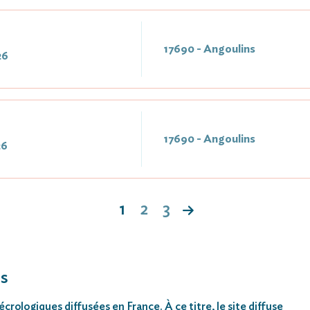
17690 - Angoulins
26
17690 - Angoulins
26
1
2
3
ns
rologiques diffusées en France. À ce titre, le site diffuse