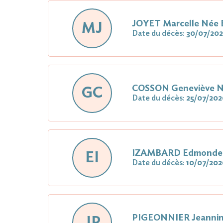
JOYET Marcelle Né
MJ
Date du décès:
30/07/20
COSSON Geneviève 
GC
Date du décès:
25/07/202
IZAMBARD Edmonde
EI
Date du décès:
10/07/202
PIGEONNIER Jeanni
JP