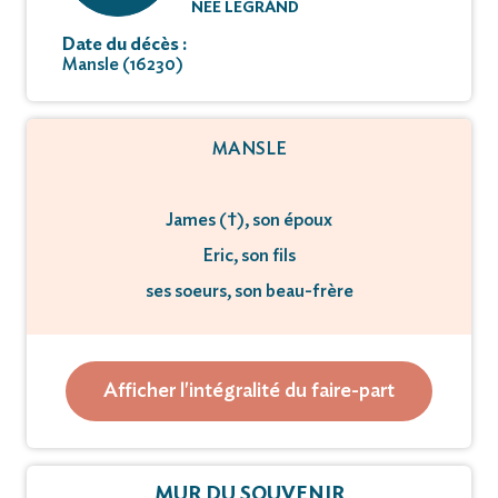
NÉE LEGRAND
Date du décès :
Mansle (16230)
MANSLE
James (†), son époux
Eric, son fils
ses soeurs, son beau-frère
ses neveux et nièces
l'ensemble de sa famille et de ses amis
Afficher l'intégralité du faire-part
ont la douleur de vous faire part du décès de
Mme Claudette Guilment née
MUR DU SOUVENIR
Legrand