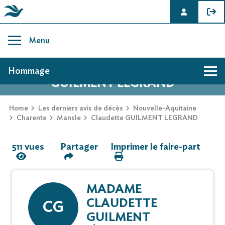
Skip
to
Menu
content
AVIS DE DÉCÈS DE CLAUDETTE
Hommage
GUILMENT LEGRAND
Hommage
Home
Les derniers avis de décès
Nouvelle-Aquitaine
Charente
Mansle
Claudette GUILMENT LEGRAND
Mur des souvenirs
511 vues
Partager
Imprimer le faire-part
Faire-part
MADAME
CLAUDETTE
CG
GUILMENT