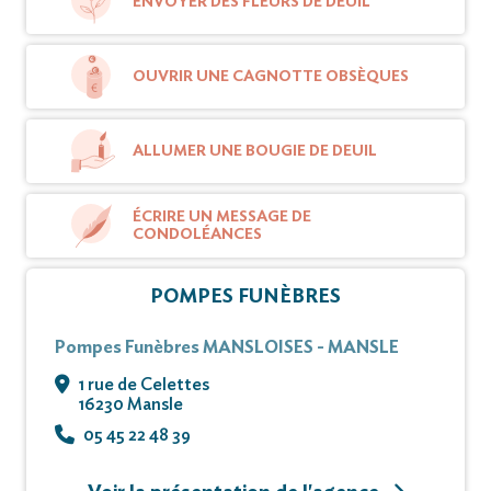
ENVOYER DES FLEURS DE DEUIL
Vous pouvez déposer vos messages de
condoléances et témoignages sur ce site.
OUVRIR UNE CAGNOTTE OBSÈQUES
ALLUMER UNE BOUGIE DE DEUIL
ÉCRIRE UN MESSAGE DE
CONDOLÉANCES
POMPES FUNÈBRES
Pompes Funèbres MANSLOISES - MANSLE
1 rue de Celettes
16230 Mansle
05 45 22 48 39