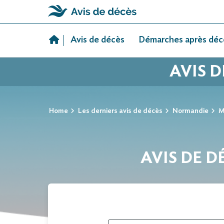
Skip
to
Avis de décès
Démarches après déc
content
AVIS 
Home
Les derniers avis de décès
Normandie
M
AVIS DE D