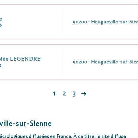
e
50200 - Heugueville-sur-Sie
9
 Née LEGENDRE
50200 - Heugueville-sur-Sie
9
1
2
3
ville-sur-Sienne
rologiques diffusées en France. À ce titre, le site diffuse