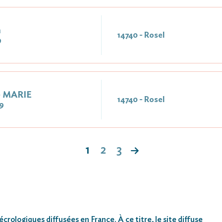
n
14740 - Rosel
9
e MARIE
14740 - Rosel
9
1
2
3
rologiques diffusées en France. À ce titre, le site diffuse