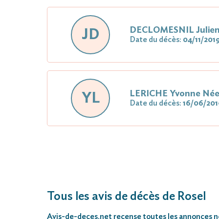
DECLOMESNIL Julie
JD
Date du décès:
04/11/201
LERICHE Yvonne Né
YL
Date du décès:
16/06/201
Tous les avis de décès de Rosel
Avis-de-deces.net
recense toutes les annonces néc