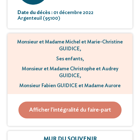
Date du décès :
01 décembre 2022
Argenteuil (95100)
Monsieur et Madame Michel et Marie-Christine
GUIDICE,
Ses enfants,
Monsieur et Madame Christophe et Audrey
GUIDICE,
Monsieur Fabien GUIDICE et Madame Aurore
YACOUBIAN,
Ses petits-enfants,
Afficher l'intégralité du faire-part
Léa, Océane, Enzo, Chloé, Anthony,
Ses arrière petits-enfants,
Monsieur Claude JEAN ses enfants et petits-
MUR DU SOUVENIR
enfants,