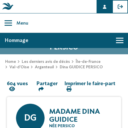
Skip
to
Menu
content
AVIS DE DÉCÈS DE DINA GUIDICE
Hommage
PERSICO
Hommage
Home
Les derniers avis de décès
Île-de-France
Val-d'Oise
Argenteuil
Dina GUIDICE PERSICO
Mur des souvenirs
604 vues
Partager
Imprimer le faire-part
Faire-part
MADAME DINA
DG
GUIDICE
NÉE PERSICO