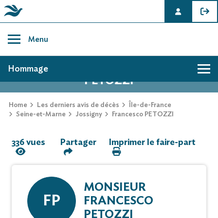
Skip
to
Menu
content
AVIS DE DÉCÈS DE FRANCESCO
Hommage
PETOZZI
Hommage
Home
Les derniers avis de décès
Île-de-France
Seine-et-Marne
Jossigny
Francesco PETOZZI
Mur des souvenirs
336 vues
Partager
Imprimer le faire-part
Faire-part
MONSIEUR
FP
FRANCESCO
PETOZZI