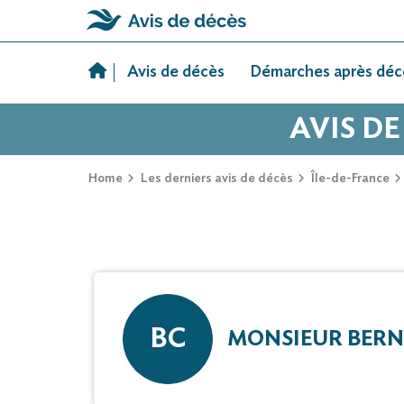
Skip
to
Avis de décès
Démarches après déc
content
AVIS D
Home
Les derniers avis de décès
Île-de-France
BC
MONSIEUR BER