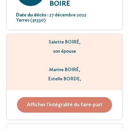
BOIRÉ
Date du décès :
27 décembre 2022
Yerres (91330)
Salette BOIRÉ,
son épouse
Marine BOIRÉ,
Estelle BORDE,
ses filles
Afficher l'intégralité du faire-part
Leïa,
sa petite-fille