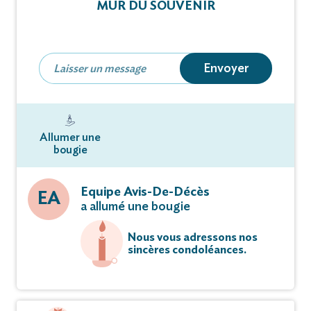
MUR DU SOUVENIR
Et toute la famille,
ont la douleur de vous faire part du décès de
Envoyer
M Frédéric, Albert, Jean Boiré
survenu le 27 décembre 2022 à l’âge de 58 ans.
Allumer une
bougie
Un dernier hommage lui sera rendu le mardi 03
janvier 2023 à 10 heures
au crématorium de Champigny-sur-Marne,
Equipe Avis-De-Décès
EA
a allumé une bougie
560 Avenue Maurice Thorez, (entrée par le
cimetière de Coeuilly),
Nous vous adressons nos
à Champigny-sur-Marne (Val-de-Marne),
sincères condoléances.
où nous pourrons lui témoigner tout notre amour
et toute notre affection.