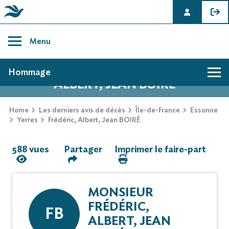
Skip
to
Menu
content
AVIS DE DÉCÈS DE FRÉDÉRIC,
Hommage
ALBERT, JEAN BOIRÉ
Hommage
Home
Les derniers avis de décès
Île-de-France
Essonne
Yerres
Frédéric, Albert, Jean BOIRÉ
Mur des souvenirs
588 vues
Partager
Imprimer le faire-part
Faire-part
MONSIEUR
FRÉDÉRIC,
FB
ALBERT, JEAN