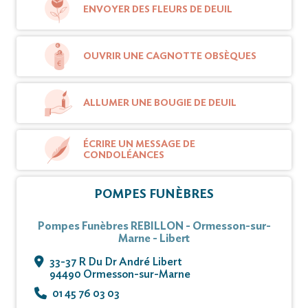
ENVOYER DES FLEURS DE DEUIL
9 Avenue du Général Leclerc
94470 BOISSY-SAINT-LEGER.
OUVRIR UNE CAGNOTTE OBSÈQUES
Vous pouvez déposer vos messages de
condoléances et témoignages sur ce site.
ALLUMER UNE BOUGIE DE DEUIL
ÉCRIRE UN MESSAGE DE
CONDOLÉANCES
POMPES FUNÈBRES
Pompes Funèbres REBILLON - Ormesson-sur-
Marne - Libert
33-37 R Du Dr André Libert
94490 Ormesson-sur-Marne
01 45 76 03 03