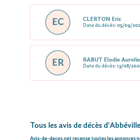
CLERTON Eric
EC
Date du décès:
05/09/20
RABUT Elodie Aurelie
ER
Date du décès:
13/08/202
Tous les avis de décès d'Abbévill
Avis-de-deces.net
recense toutes les annonces néc