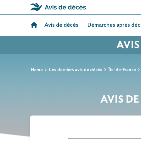
Skip
to
Avis de décès
Démarches après déc
content
AVIS
Home
Les derniers avis de décès
Île-de-France
AVIS DE