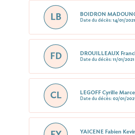
BOIDRON MADOUNGO
LB
Date du décès:
14/01/202
DROUILLEAUX Franc
FD
Date du décès:
11/01/2021
LEGOFF Cyrille Marce
CL
Date du décès:
02/01/202
YAICENE Fabien Kevi
FY