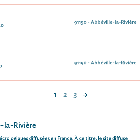
91150 - Abbéville-la-Rivière
20
91150 - Abbéville-la-Rivière
0
1
2
3
e-la-Rivière
rologiques diffusées en France. À ce titre, le site diffuse